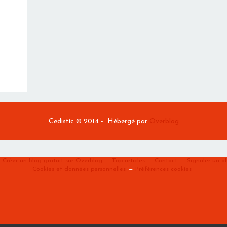
Cedistic © 2014 - Hébergé par
Overblog
Créer un blog gratuit sur Overblog
Top articles
Contact
Signaler un 
Cookies et données personnelles
Préférences cookies