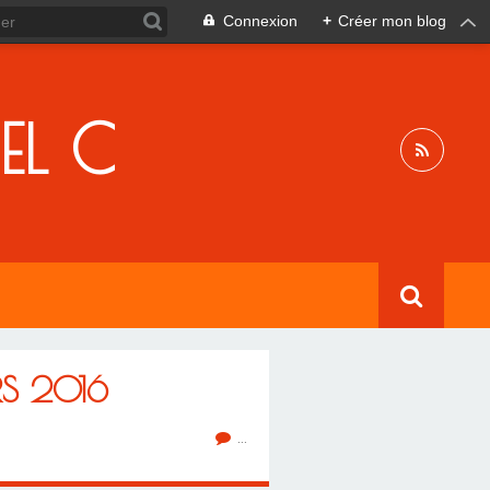
Connexion
+
Créer mon blog
EL C
S 2016
…