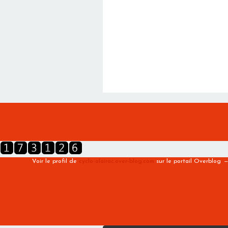
Voir le profil de
cyclo-alairac.over-blog.com
sur le portail Overblog